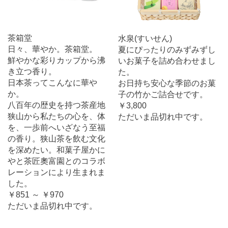
茶箱堂
水泉(すいせん)
日々、華やか。茶箱堂。
夏にぴったりのみずみずし
鮮やかな彩りカップから沸
いお菓子を詰め合わせまし
き立つ香り。
た。
日本茶ってこんなに華や
お日持ち安心な季節のお菓
か。
子の竹かご詰合せです。
八百年の歴史を持つ茶産地
￥3,800
狭山から私たちの心を、体
ただいま品切れ中です。
を、一歩前へいざなう至福
の香り。狭山茶を飲む文化
を深めたい。和菓子屋かに
やと茶匠奧富園とのコラボ
レーションにより生まれま
した。
￥851 ～ ￥970
ただいま品切れ中です。